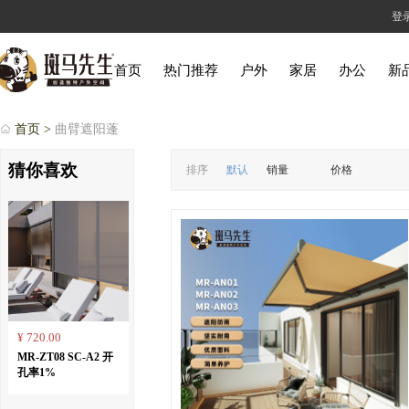
登
首页
热门推荐
户外
家居
办公
新
首页 >
曲臂遮阳蓬
猜你喜欢
排序
默认
销量
价格
¥ 720.00
MR-ZT08 SC-A2 开
孔率1%