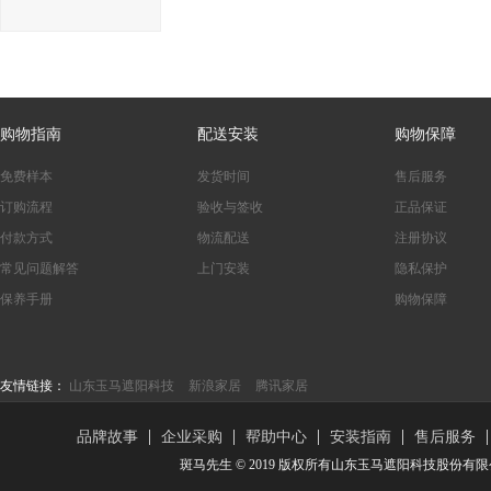
购物指南
配送安装
购物保障
免费样本
发货时间
售后服务
订购流程
验收与签收
正品保证
付款方式
物流配送
注册协议
常见问题解答
上门安装
隐私保护
保养手册
购物保障
友情链接：
山东玉马遮阳科技
新浪家居
腾讯家居
品牌故事
企业采购
帮助中心
安装指南
售后服务
斑马先生 © 2019 版权所有山东玉马遮阳科技股份有