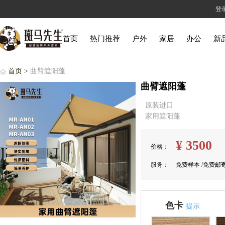
登
首页
热门推荐
户外
家居
办公
新
首页 >
曲臂遮阳蓬
曲臂遮阳蓬
·
原装进口
·
家用遮阳蓬
¥
3500
价格：
服务：
免费样本 /免费邮
色卡
提示