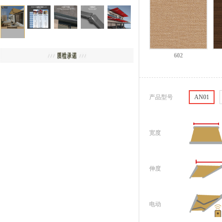
602
产品型号
AN01
宽度
伸度
电动