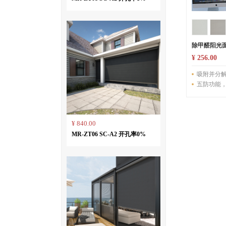
除甲醛阳光面料
¥ 256.00
吸附并分解
五防功能
¥ 840.00
MR-ZT06 SC-A2 开孔率0%