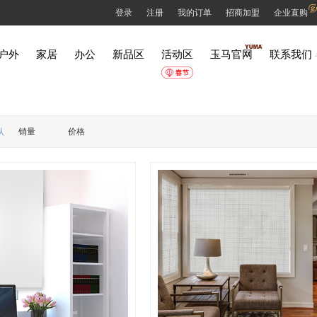
登录
注册
我的订单
招商加盟
企业直购
户外
家居
办公
新品区
活动区
玉马官网
联系我们
认
销量
价格