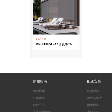
¥ 463.00
MR-ZT08 SC-A2 开孔率3%
购物指南
配送安装
免费样本
发货时间
订购流程
验收与签收
付款方式
物流配送